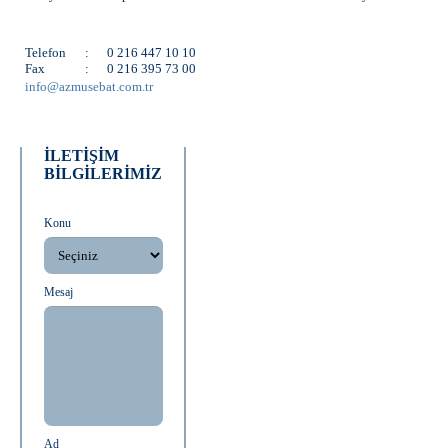
İLETİŞİM
Telefon
:
0 216 447 10 10
Fax
:
0 216 395 73 00
info@azmusebat.com.tr
İLETİŞİM
BİLGİLERİMİZ
Konu
Mesaj
Ad