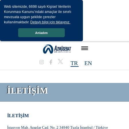
Web sitemizde, 6698 sayılı Kişisel Verilerin
Korunması Kanunu’ndaki amaçlar ile sınırlı
mevzuata uygun şekilde çerezler
kullanılmaktadır.
Detaylı bilgi için tıklayınız.
Anladım
TR
EN
ANASAYFA
BİZ KİMİZ
İLETİŞİM
ÜRÜNLERİMİZ
GALERİ
DERBY KATALOG
İLETİŞİM
İstasyon Mah. Araplar Cad. No. 2 34940 Tuzla İstanbul / Türkiye
BİLGİ TOPLUMU HİZMETLERİ