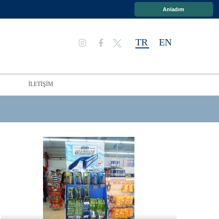
Anladım
TR
EN
İLETİŞİM