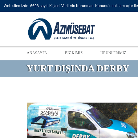
Web sitemizde, 6698 sayılı Kişisel Verilerin Korunması Kanunu’ndaki amaçlar ile 
ANASAYFA
BİZ KİMİZ
ÜRÜNLERİMİZ
YURT DIŞINDA DERBY