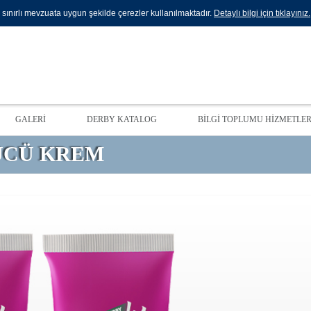
sınırlı mevzuata uygun şekilde çerezler kullanılmaktadır.
Detaylı bilgi için tıklayınız.
GALERİ
DERBY KATALOG
BİLGİ TOPLUMU HİZMETLER
ÜCÜ KREM