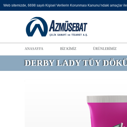
Web sitemizde, 6698 sayılı Kişisel Verilerin Korunması Kanunu’ndaki amaçlar ile 
ANASAYFA
BİZ KİMİZ
ÜRÜNLERİMİZ
DERBY LADY TÜY DÖK